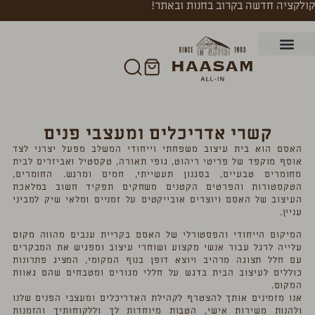
קולקציה חדשה בקרוב בחנות ובאתר!
קשרי אדריכלים ומעצבי פנים
האסם הוא בית עיצוב משפחתי וייחודי המשלב מפעל יצרני לצד
אוסף מוקפד של פריטי ריהוט, גופי תאורה, טקסטיל ואביזרים לבית
מחומרים טבעיים, בסגנון תעשייתי, חמים ומרגש. החומרים,
הטקסטורות והפרטים הקטנים משחקים תפקיד חשוב במלאכת
העיצוב של האסם ויוצרים אובייקטים על זמניים ומלאי שיק למביני
עניין.
המיקום הייחודי והפסטורלי של האסם בקריית ענבים מהווה מקום
עלייה לרגל עבור אנשי מקצוע ושוחרי עיצוב ומפגיש את המבקרים
עם חלל תצוגה מרהיב ויוצא דופן בנוף המקומי, המציג פתרונות
כוללים לעיצוב הבית בדגש על חללי מגורים ומטבחים שהם גאוות
המקום.
אנו מזמינים אותך להצטרף לקהילת האדריכלים ומעצבי הפנים שלנו
ולהנות משירות אישי, הטבות מיוחדות לך וללקוחותיך והזמנות