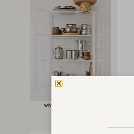
יחידת קיר מברזל white
₪
790