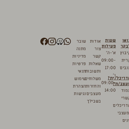
ואו
שעות
אודות
שובר
בקר
פעילות
צור
מתנה
יבוץ
א’-ה’
קשר
מדיניות
רית
09:00-
שאלות
פרטיות
נבים
17:00
ותשובות
תנאי
ו’
דריכל/ית?
משלוחים
שימוש
09:00-
עצב/ת?
והחזרות
הצהרת
14:00
מוד
מעצבים
נגישות
שרי
בשבילך
דריכלים
מעצבי
נים