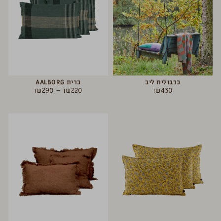
כרבולית ליב
כרית AALBORG
₪
290
–
₪
220
₪
430