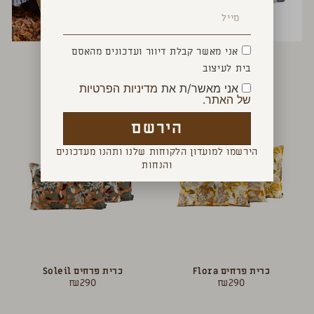
אני מאשר קבלת דיוור ועדכונים מהאסם
כרית פסים ים
כרית פרח צהובה
₪
370
₪
140
בית לעיצוב
אני מאשר/ת את
מדיניות הפרטיות
של האתר.
הירשם
הירשמו למועדון הלקוחות שלנו ותהנו מעדכונים
והנחות
כרית פרחים Flora
כרית פרחים Soleil
₪
290
₪
290