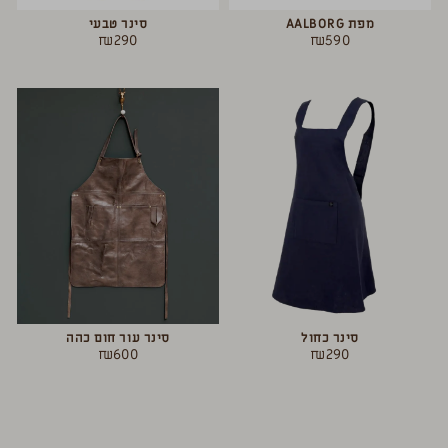
מפת AALBORG
סינר טבעי
₪
290
₪
590
סינר כחול
סינר עור חום כהה
₪
600
₪
290