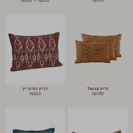
₪
290
–
₪
220
₪
290
כרית Terra
כרית בנדנה יין
₪
160
₪
290