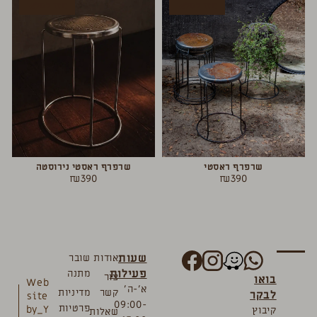
חזר למלאי
חזר למלאי
שרפרף ראסטי
שרפרף ראסטי נירוסטה
₪
390
₪
390
שעות
אודות
שובר
פעילות
מתנה
צור
בואו
Web
א’-ה’
קשר
מדיניות
לבקר
site
09:00-
פרטיות
by_Y
קיבוץ
שאלות