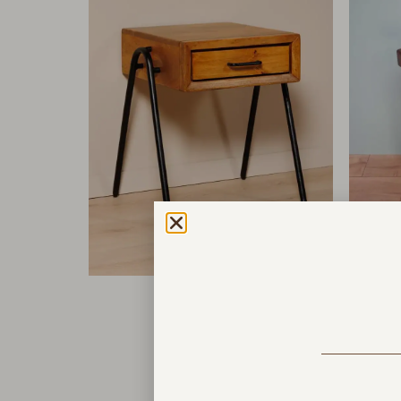
שידת לילה צ’פמן
₪
1,400
מלאי