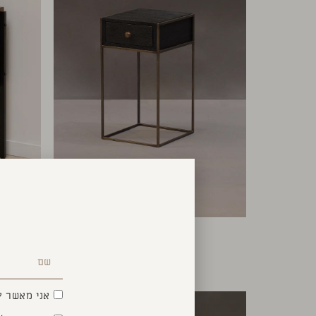
שולחן צד וויליאם
₪
1,300
אני מאשר ק