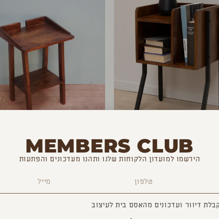
MEMBERS CLUB
שולחן צד מחולק
שידת לילה
הירשמו למועדון הלקוחות שלנו ותהנו מעדכונים והפתעות
₪
1,100
₪
990
בלת דיוור ועדכונים מהאסם בית לעיצוב
חזר ל