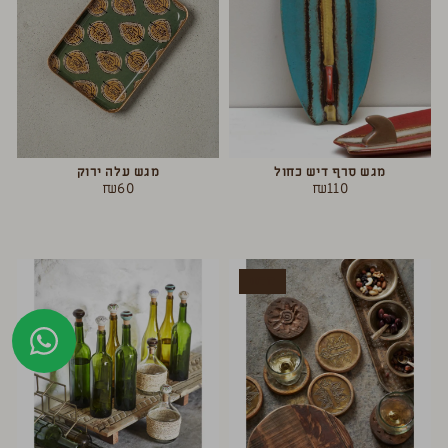
מגש סרף דיש כחול
מגש עלה ירוק
₪
60
₪
110
חדש