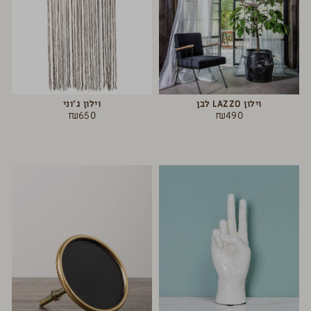
וילון LAZZO לבן
וילון ג’וני
₪
650
₪
490