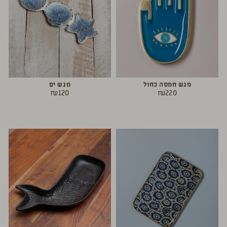
מגש חמסה כחול
מגש ים
₪
120
₪
220