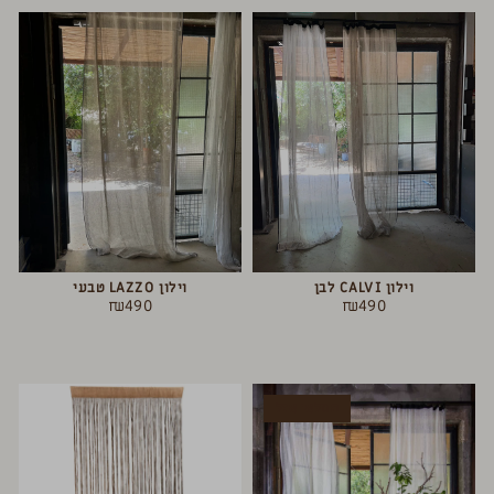
וילון CALVI לבן
וילון LAZZO טבעי
₪
490
₪
490
המלאי אזל