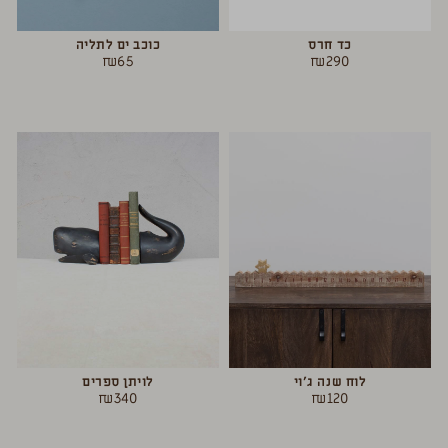
כד חרס
כוכב ים לתליה
₪
65
₪
290
לוח שנה ג’וי
לויתן ספרים
₪
340
₪
120