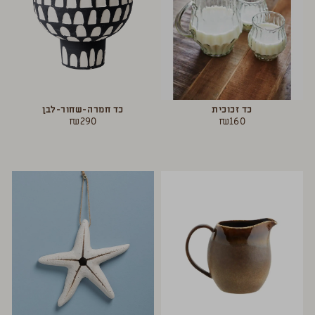
כד זכוכית
כד חמרה-שחור-לבן
₪
290
₪
160