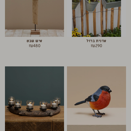
אדנית ברזל
איש שבט
₪
480
₪
290