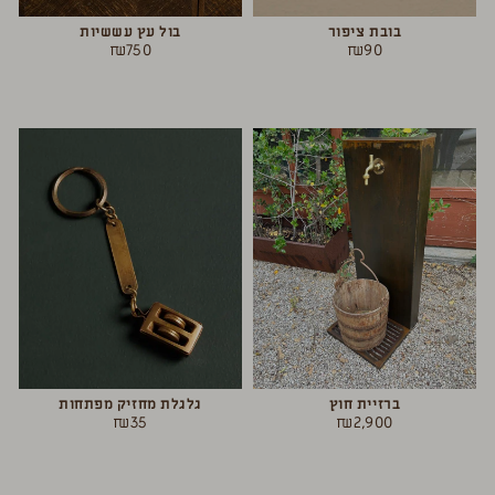
בובת ציפור
בול עץ עששיות
₪
750
₪
90
ברזיית חוץ
גלגלת מחזיק מפתחות
₪
35
₪
2,900