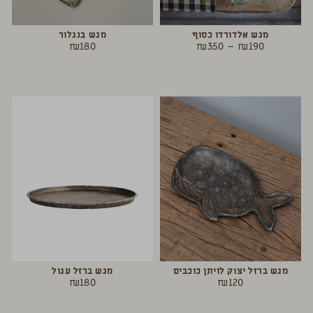
מגש אלדורדו כסוף
מגש בנגלור
₪
180
₪
350
–
₪
190
מגש ברזל יצוק לויתן כוכבים
מגש ברזל עגול
₪
180
₪
120