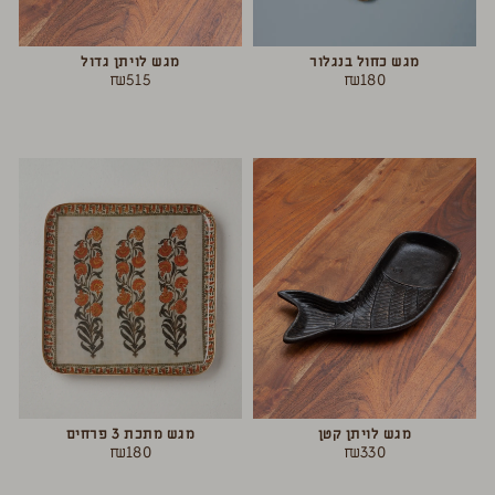
מגש כחול בנגלור
מגש לויתן גדול
₪
515
₪
180
מגש לויתן קטן
מגש מתכת 3 פרחים
₪
180
₪
330