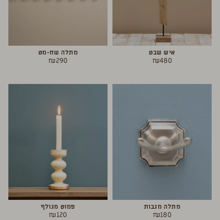
איש שבט
מתלה שח-מט
₪
290
₪
480
מתלה מגבות
פמוט מגולף
₪
120
₪
180