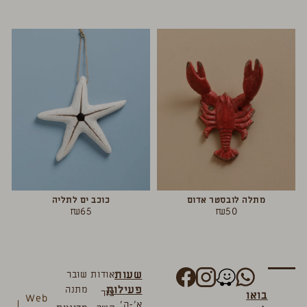
מתלה לובסטר אדום
כוכב ים לתליה
₪
65
₪
50
שעות
אודות
שובר
פעילות
מתנה
צור
בואו
Web
א’-ה’