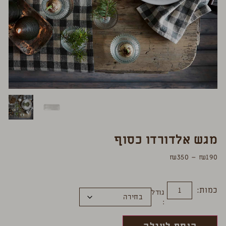
מגש אלדורדו כסוף
₪
350
–
₪
190
כמות:
גודל