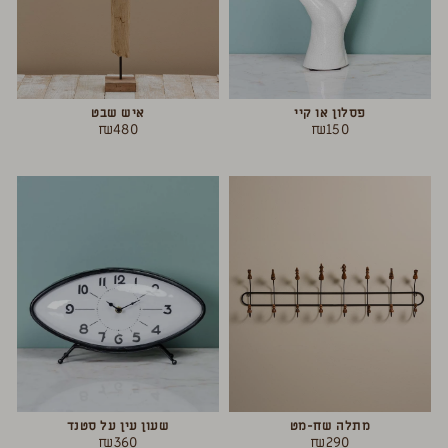
פסלון או קיי
איש שבט
₪
480
₪
150
מתלה שח-מט
שעון עין על סטנד
₪
360
₪
290