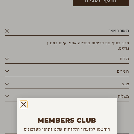
הוסף לעגלה
תיאור המוצר
מגש כסוף עם חריטות במראה אתני. קיים במגוון
גדלים.
מידות
חומרים
צבע
משלוח
MEMBERS CLUB
YOU MAY ALSO LIKE
הירשמו למועדון הלקוחות שלנו ותהנו מעדכונים