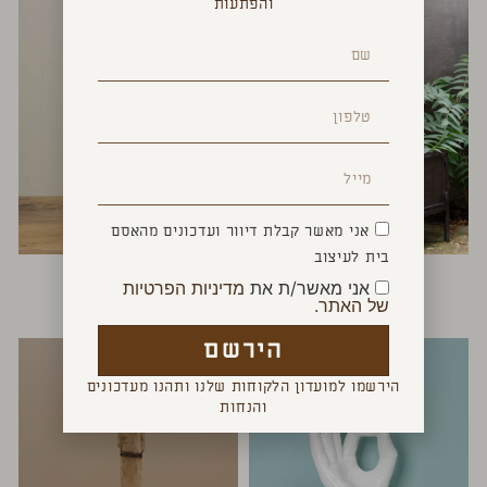
והפתעות
אני מאשר קבלת דיוור ועדכונים מהאסם
בית לעיצוב
מראה עגולה משוננת
ציפור אופטימית
אני מאשר/ת את
מדיניות הפרטיות
₪
160
₪
1,300
–
₪
1,100
של האתר.
הירשם
הירשמו למועדון הלקוחות שלנו ותהנו מעדכונים
והנחות