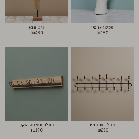
פסלון או קיי
איש שבט
₪
480
₪
150
מתלה שח-מט
מתלה חמישה הוקס
₪
190
₪
290