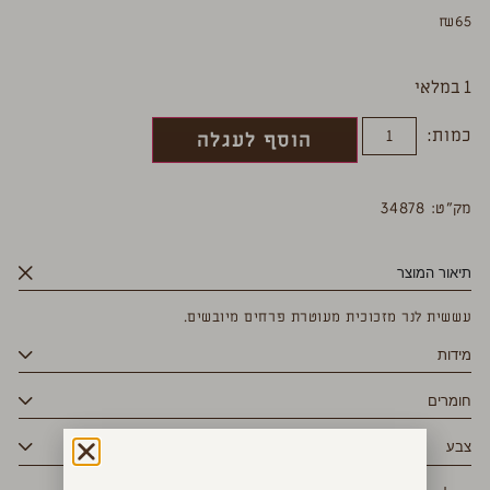
₪
65
1 במלאי
כמות:
הוסף לעגלה
מק”ט: 34878
תיאור המוצר
עששית לנר מזכוכית מעוטרת פרחים מיובשים.
מידות
חומרים
צבע