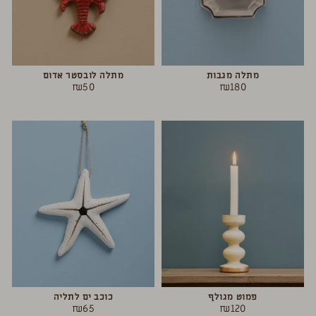
מתלה מגבות
מתלה לובסטר אדום
₪
50
₪
180
פמוט מגולף
כוכב ים לתליה
₪
65
₪
120