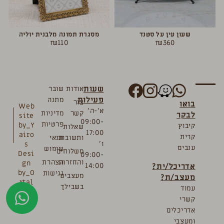
שעון עין על סטנד
מסגרת תמונה מלבנית יוליה
₪
110
₪
360
שעות
אודות
שובר
פעילות
מתנה
צור
בואו
Web
א’-ה’
קשר
מדיניות
לבקר
site
09:00-
פרטיות
by_Y
קיבוץ
שאלות
17:00
airo
קרית
ותשובות
תנאי
ו’
s
ענבים
שימוש
משלוחים
Desi
09:00-
והחזרות
הצהרת
gn
אדריכל/ית?
14:00
by_O
נגישות
מעצבים
מעצב/ת?
rtal
בשבילך
עמוד
Bre
קשרי
mler
אדריכלים
ומעצבי