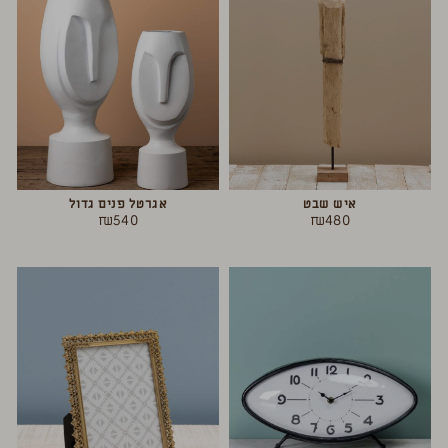
איש שבט
אגרטל פנים גדול
₪
540
₪
480