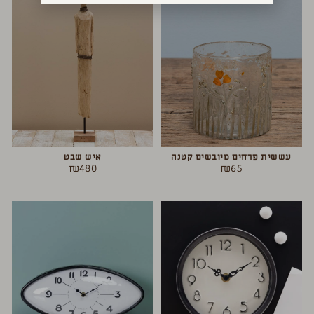
עששית פרחים מיובשים קטנה
איש שבט
₪
480
₪
65