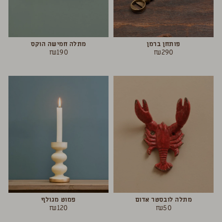
פותחן ברמן
מתלה חמישה הוקס
₪
190
₪
290
מתלה לובסטר אדום
פמוט מגולף
₪
120
₪
50