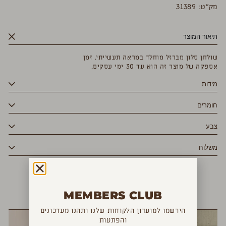
מק”ט: 31389
תיאור המוצר
שולחן סלון מברזל מוחלד במראה תעשייתי. זמן
אספקה של מוצר זה הוא עד 30 ימי עסקים.
מידות
חומרים
צבע
משלוח
MEMBERS CLUB
YOU MAY ALSO LIKE
הירשמו למועדון הלקוחות שלנו ותהנו מעדכונים
והפתעות