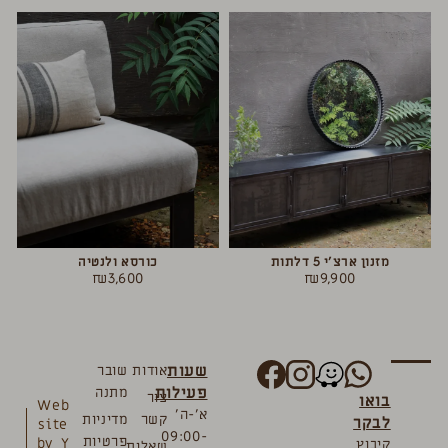
מזנון ארצ’י 5 דלתות
כורסא ולנטיה
₪
3,600
₪
9,900
שעות
אודות
שובר
פעילות
מתנה
צור
בואו
Web
א’-ה’
קשר
מדיניות
לבקר
site
09:00-
פרטיות
by_Y
קיבוץ
שאלות