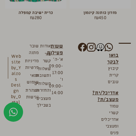
מזרון כותנה קינמון
כרית ישיבה קמפלה
₪
280
₪
450
שעות
אודות
שובר
פעילות
מתנה
צור
בואו
Web
א’-ה’
קשר
מדיניות
לבקר
site
09:00-
פרטיות
by_Y
קיבוץ
שאלות
17:00
airo
קרית
ותשובות
תנאי
ו’
s
ענבים
שימוש
משלוחים
Desi
09:00-
והחזרות
הצהרת
gn
אדריכל/ית?
14:00
by_O
נגישות
מעצבים
מעצב/ת?
rtal
בשבילך
עמוד
Bre
קשרי
mler
אדריכלים
ומעצבי
פנים