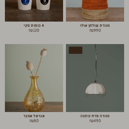
מנורת שולחן אולו
4 כוסות סקי
₪
120
₪
990
חדש
מנורה פרח כותנה
אגרטל אמבר
₪
80
₪
490