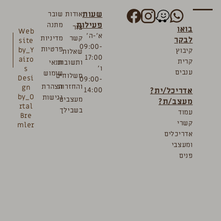
שעות
אודות
שובר
פעילות
מתנה
צור
בואו
Web
א’-ה’
קשר
מדיניות
לבקר
site
09:00-
פרטיות
by_Y
קיבוץ
שאלות
17:00
airo
קרית
ותשובות
תנאי
ו’
s
ענבים
שימוש
משלוחים
Desi
09:00-
והחזרות
הצהרת
gn
אדריכל/ית?
14:00
by_O
נגישות
מעצבים
מעצב/ת?
rtal
בשבילך
עמוד
Bre
קשרי
mler
אדריכלים
ומעצבי
פנים