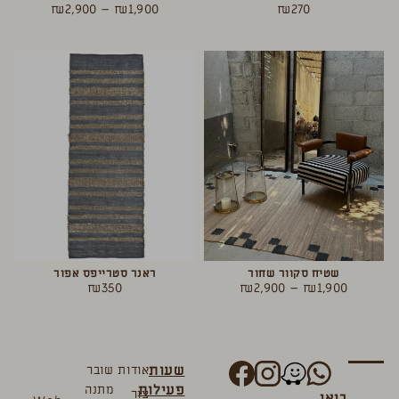
₪
2,900
–
₪
1,900
₪
270
שטיח סקוור שחור
ראנר סטרייפס אפור
₪
350
₪
2,900
–
₪
1,900
שעות
אודות
שובר
פעילות
מתנה
צור
בואו