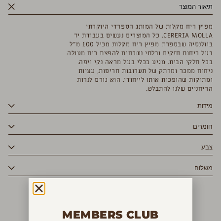
תיאור המוצר
מפיץ ריח מקלות של המותג הספרדי היוקרתי
CERERIA MOLLA. כל המוצרים נעשים בעבודת יד
בוולנסיה שבספרד. מפיץ ריח מקלות מכיל 100 מ”ל
בעל ריחות חזקים ובלתי נשכחים להפצת ריח מעולה
בכל חלקי הבית. מגיע בכלי בעל מראה נקי ויפה.
ניחוח ממכר ומרתק של תערובות חריפות, עציות
ומתוקות שהופכות אותו לייחודי. הוא גורם לנרות
הריחניים שלנו להתבלט.
מידות
חומרים
צבע
משלוח
MEMBERS CLUB
YOU MAY ALSO LIKE