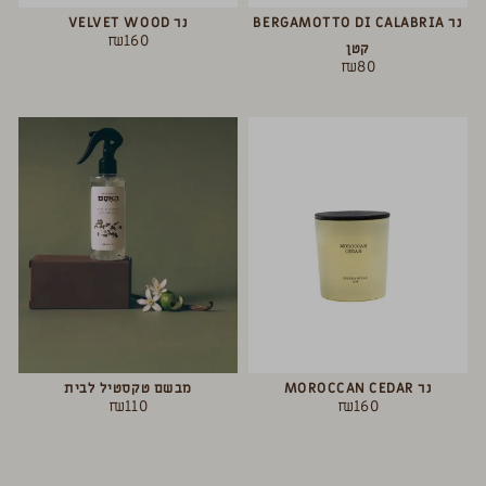
נר BERGAMOTTO DI CALABRIA
נר VELVET WOOD
₪
160
קטן
₪
80
נר MOROCCAN CEDAR
מבשם טקסטיל לבית
₪
110
₪
160