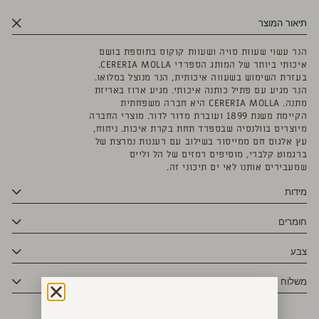
תיאור המוצר
הנר עשוי שעוות סויה ושעוות קוקוס בתוספת בושם
איכותי ביותר של המותג הספרדי CERERIA MOLLA.
בעזרת השימוש בשעווה איכותית, הנר מנוצל במלואו.
הנר מגיע עם פתיל כותנה איכותי. מגיע ארוז באריזת
מתנה. CERERIA MOLLA היא חברה משפחתית
הקיימת משנת 1899 ועוברת מדור לדור. מוצרי החברה
מיוצרים בוולנסיה שבספרד תחת בקרת איכות. ניחוח,
עץ אלגום חם ממייסור בשילוב עם רעננות נמרצת של
ברגמוט קלברי, מוסיפים רמזים של הל וליים
שמעבירים אותנו לאי ים תיכוני זה.
מידות
חומרים
צבע
משלוח