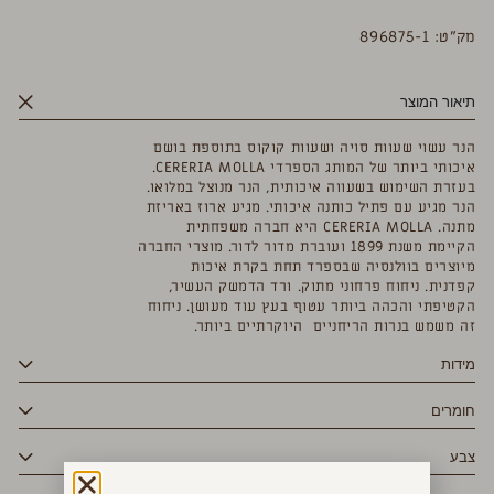
מק”ט: 896875-1
תיאור המוצר
הנר עשוי שעוות סויה ושעוות קוקוס בתוספת בושם
איכותי ביותר של המותג הספרדי CERERIA MOLLA.
בעזרת השימוש בשעווה איכותית, הנר מנוצל במלואו.
הנר מגיע עם פתיל כותנה איכותי. מגיע ארוז באריזת
מתנה. CERERIA MOLLA היא חברה משפחתית
הקיימת משנת 1899 ועוברת מדור לדור. מוצרי החברה
מיוצרים בוולנסיה שבספרד תחת בקרת איכות
קפדנית. ניחוח פרחוני מתוק. ורד הדמשק העשיר,
הקטיפתי והכהה ביותר עטוף בעץ עוד מעושן. ניחוח
זה משמש בנרות הריחניים היוקרתיים ביותר.
מידות
חומרים
צבע