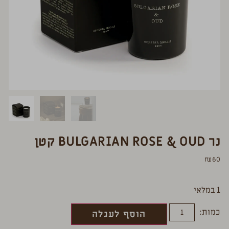
נר BULGARIAN ROSE & OUD קטן
₪
60
1 במלאי
כמות:
הוסף לעגלה