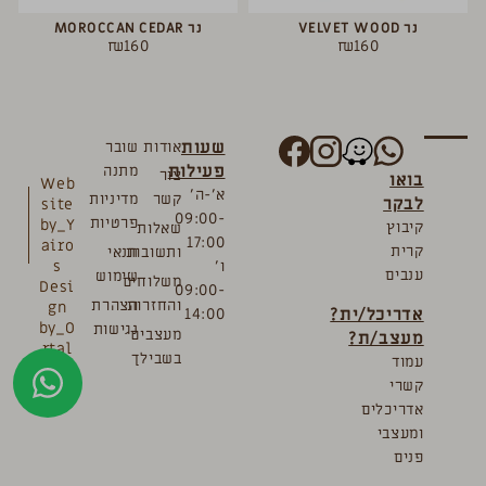
נר VELVET WOOD
נר MOROCCAN CEDAR
₪
160
₪
160
שעות
אודות
שובר
פעילות
מתנה
צור
בואו
Web
א’-ה’
קשר
מדיניות
לבקר
site
09:00-
פרטיות
by_Y
קיבוץ
שאלות
17:00
airo
קרית
ותשובות
תנאי
ו’
s
ענבים
שימוש
משלוחים
Desi
09:00-
והחזרות
הצהרת
gn
אדריכל/ית?
14:00
by_O
נגישות
מעצבים
מעצב/ת?
rtal
בשבילך
עמוד
Bre
קשרי
mler
אדריכלים
ומעצבי
פנים