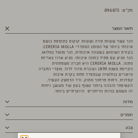
מק”ט: 896875
תיאור המוצר
הנר עשוי שעוות סויה ושעוות קוקוס בתוספת בושם
איכותי ביותר של המותג הספרדי CERERIA MOLLA.
בעזרת השימוש בשעווה איכותית, הנר מנוצל במלואו.
הנר מגיע עם פתיל כותנה איכותי. מגיע ארוז באריזת
מתנה. CERERIA MOLLA היא חברה משפחתית
הקיימת משנת 1899 ועוברת מדור לדור. מוצרי החברה
מיוצרים בוולנסיה שבספרד תחת בקרת איכות
קפדנית. ניחוח פרחוני מתוק. ורד הדמשק העשיר,
הקטיפתי והכהה ביותר עטוף בעץ עוד מעושן. ניחוח
זה משמש בנרות הריחניים היוקרתיים ביותר.
מידות
חומרים
צבע