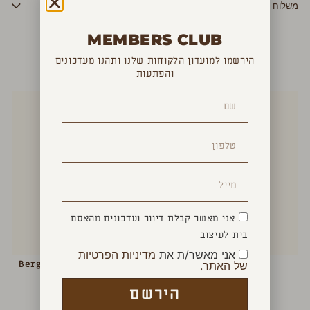
משלוח
MEMBERS CLUB
הירשמו למועדון הלקוחות שלנו ותהנו מעדכונים
והפתעות
YOU MAY ALSO LIKE
אני מאשר קבלת דיוור ועדכונים מהאסם
בית לעיצוב
אני מאשר/ת את
מדיניות הפרטיות
נר UPLIFTING
ספריי אריגים Bergamotto di
של האתר.
₪
160
calabria
הירשם
₪
140