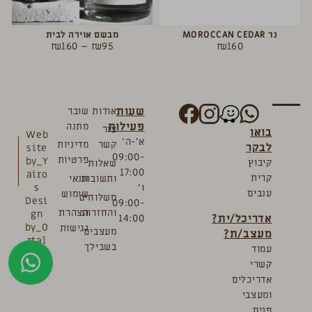
נר MOROCCAN CEDAR
מבשם אוירה לבית
₪
160
–
₪
95
₪
160
שעות
אודות
שובר
פעילות
מתנה
צור
בואו
Web
א’-ה’
קשר
מדיניות
לבקר
site
09:00-
פרטיות
by_Y
קיבוץ
שאלות
17:00
airo
קרית
ותשובות
תנאי
ו’
s
ענבים
שימוש
משלוחים
Desi
09:00-
והחזרות
הצהרת
gn
אדריכל/ית?
14:00
by_O
נגישות
מעצבים
מעצב/ת?
rtal
בשבילך
עמוד
Bre
קשרי
mler
אדריכלים
ומעצבי
פנים