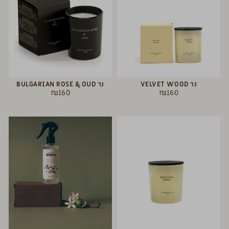
נר VELVET WOOD
נר BULGARIAN ROSE & OUD
₪
160
₪
160