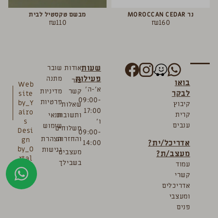
נר MOROCCAN CEDAR
מבשם טקסטיל לבית
₪
110
₪
160
שעות
אודות
שובר
פעילות
מתנה
צור
בואו
Web
א’-ה’
קשר
מדיניות
לבקר
site
09:00-
פרטיות
by_Y
קיבוץ
שאלות
17:00
airo
קרית
ותשובות
תנאי
ו’
s
ענבים
שימוש
משלוחים
Desi
09:00-
והחזרות
הצהרת
gn
אדריכל/ית?
14:00
by_O
נגישות
מעצבים
מעצב/ת?
rtal
בשבילך
עמוד
Bre
קשרי
mler
אדריכלים
ומעצבי
פנים