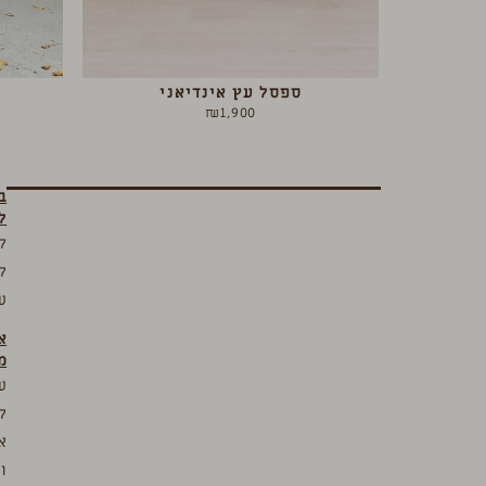
ספסל עץ אינדיאני
₪
1,900
ב
ל
ק
ק
ע
א
מ
ע
ק
א
ו