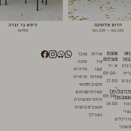
הדום פלוסקה
כיסא בר זברה
₪
990
₪
1,200
–
₪
1,100
ואו
שעות
אודות
שובר
בקר
פעילות
צור
מתנה
יבוץ
א’-ה’
קשר
מדיניות
רית
09:00-
שאלות
פרטיות
נבים
17:00
ותשובות
תנאי
ו’
דריכל/ית?
משלוחים
שימוש
09:00-
עצב/ת?
והחזרות
הצהרת
14:00
מוד
מעצבים
נגישות
שרי
בשבילך
דריכלים
מעצבי