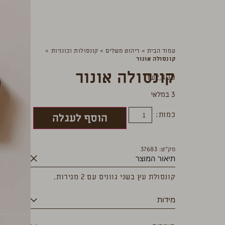
עמוד הבית
>
ריהוט משלים
>
קונסולות וכונניות
>
קונסולה אונור
קונסולה אונור
₪
2,400
3 במלאי
כמות:
הוסף לעגלה
מק”ט: 37683
תיאור המוצר
קונסולת עץ בשני גוונים עם 2 מגירות.
מידות