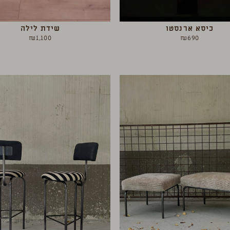
כיסא ארנסטו
שידת לילה
₪
1,100
₪
690