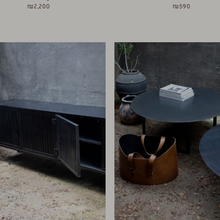
₪
2,200
₪
590