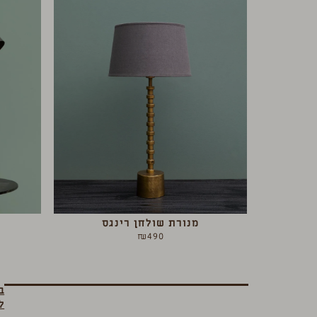
מנורת שולחן רינגס
₪
490
ב
ל