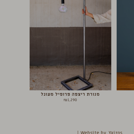
מנורת ריצפה פרופיל מעוגל
₪
1,290
Website by_Yairos