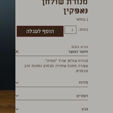
מנורת שולחן
נאפקין
₪
1,200
1 במלאי
כמות:
הוסף לעגלה
מק”ט: 31315
תיאור המוצר
מנורת שולחן אהיל ״מפית״.
עשויה מתכת שחורה מבחוץ ומתכת זהב
מבפנים.
מידות
חומרים
צבע