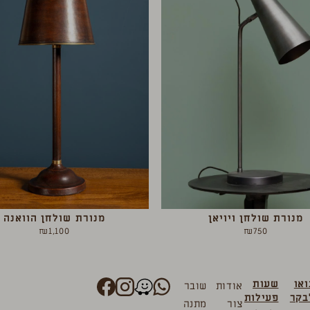
מנורת שולחן ויויאן
מנורת שולחן הוואנה
₪
1,100
₪
750
ואו
שעות
אודות
שובר
בקר
פעילות
צור
מתנה