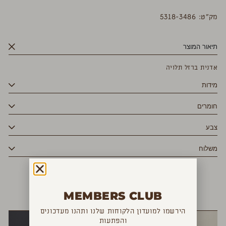
מק”ט: 5318-3486
תיאור המוצר
אדנית ברזל תלויה
מידות
חומרים
צבע
משלוח
MEMBERS CLUB
YOU MAY ALSO LIKE
הירשמו למועדון הלקוחות שלנו ותהנו מעדכונים
והפתעות