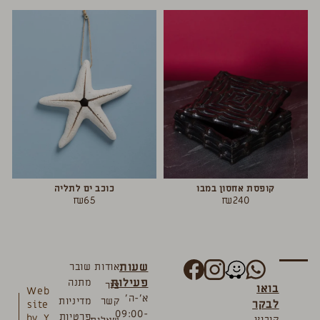
קופסת אחסון במבו
כוכב ים לתליה
₪
65
₪
240
שעות
אודות
שובר
פעילות
מתנה
צור
בואו
Web
א’-ה’
קשר
מדיניות
לבקר
site
09:00-
פרטיות
by_Y
קיבוץ