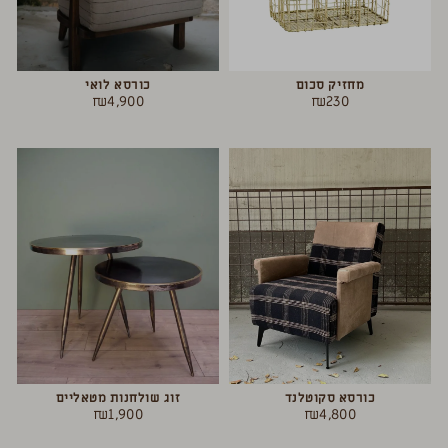
מחזיק סכום
כורסא לואי
₪
4,900
₪
230
כורסא סקוטלנד
זוג שולחנות מטאליים
₪
1,900
₪
4,800