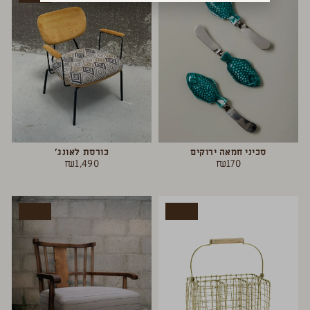
סכיני חמאה ירוקים
כורסת לאונג׳
₪
1,490
₪
170
חדש
חדש