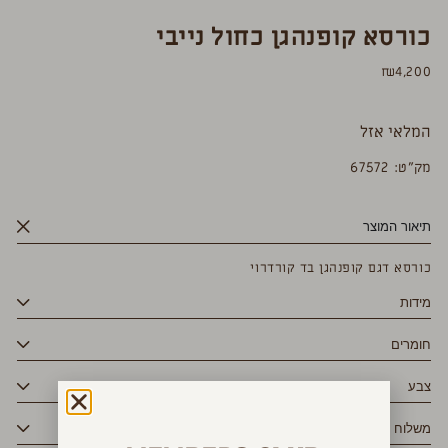
כורסא קופנהגן כחול נייבי
₪
4,200
המלאי אזל
מק”ט: 67572
תיאור המוצר
כורסא דגם קופנהגן בד קורדרוי
מידות
חומרים
צבע
משלוח