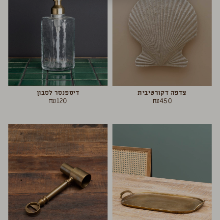
צדפה דקורטיבית
דיספנסר לסבון
₪
120
₪
450