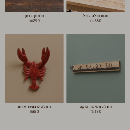
מגש פולה גדול
פותחן ברמן
₪
290
₪
350
מתלה חמישה הוקס
מתלה לובסטר אדום
₪
50
₪
190