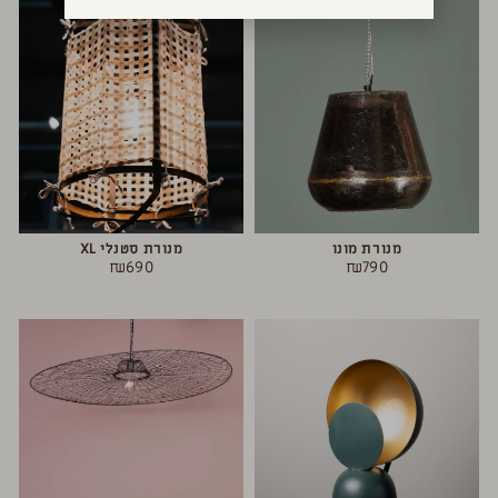
מנורת מונו
מנורת סטנלי XL
₪
690
₪
790