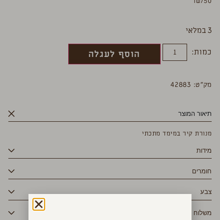
₪
750
3 במלאי
כמות:
הוסף לעגלה
מק”ט: 42883
תיאור המוצר
מנורת קיר במימד מתכתי
מידות
חומרים
צבע
משלוח