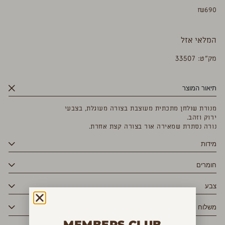
₪
690
המלאי אזל
מק”ט: 33507
תיאור המוצר
מנורת שולחן מתכתית מעוצבת בצורה מעוגלת, בצבעי
ירוק וזהב.
נורה נסתרת שמאירה אור בצורה קצת אחרת.
מידות
חומרים
צבע
משלוח
MEMBERS CLUB