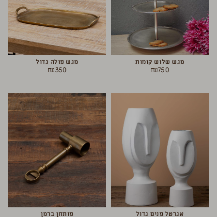
מגש שלוש קומות
מגש פולה גדול
₪
350
₪
750
אגרטל פנים גדול
פותחן ברמן