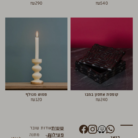
₪
290
₪
540
קופסת אחסון במבו
פמוט מגולף
₪
120
₪
240
שעות
אודות
שובר
פעילות
מתנה
צור
בואו