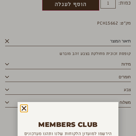
כמות:
הוסף לעגלה
מק”ט: PCH15662
תיאור המוצר
קופסת זכוכית מחולקת בצבע זהב מוברש
מידות
חומרים
צבע
משלוח
MEMBERS CLUB
YOU MAY ALSO LIKE
הירשמו למועדון הלקוחות שלנו ותהנו מעדכונים