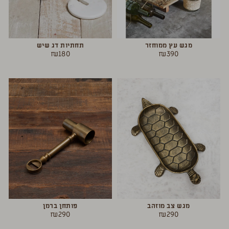
מגש עץ ממוחזר
תחתיות דג שיש
₪
180
₪
390
מגש צב מוזהב
פותחן ברמן
₪
290
₪
290