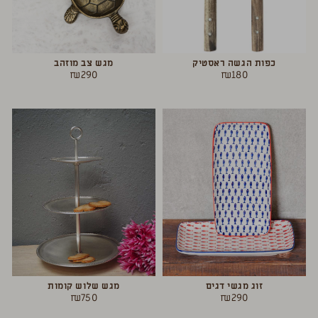
כפות הגשה ראסטיק
מגש צב מוזהב
₪
290
₪
180
זוג מגשי דגים
מגש שלוש קומות
₪
750
₪
290