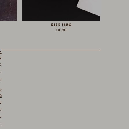
שעון מגנט
₪
180
ב
ל
ק
ק
ע
א
מ
ע
ק
א
ו