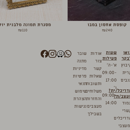
קופסת אחסון במבו
מסגרת תמונה מלבנית יול
₪
110
₪
240
ואו
שעות
אודות
שובר
בקר
פעילות
צור
מתנה
יבוץ
א’-ה’
קשר
מדיניות
רית
09:00-
שאלות
פרטיות
נבים
17:00
ותשובות
תנאי
ו’
דריכל/ית?
משלוחים
שימוש
09:00-
עצב/ת?
והחזרות
הצהרת
14:00
מוד
מעצבים
נגישות
שרי
בשבילך
דריכלים
מעצבי