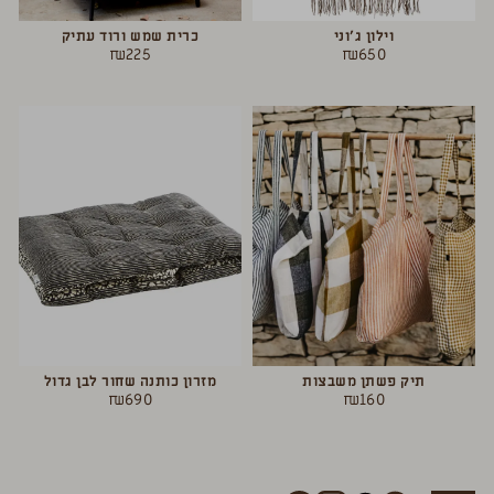
וילון ג’וני
כרית שמש ורוד עתיק
₪
225
₪
650
תיק פשתן משבצות
מזרון כותנה שחור לבן גדול
₪
690
₪
160