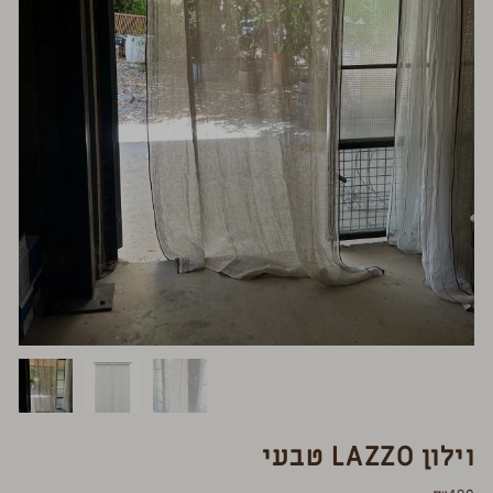
וילון LAZZO טבעי