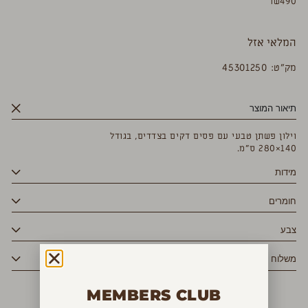
₪
490
המלאי אזל
מק”ט: 45301250
תיאור המוצר
וילון פשתן טבעי עם פסים דקים בצדדים, בגודל
140×280 ס”מ.
מידות
חומרים
צבע
משלוח
MEMBERS CLUB