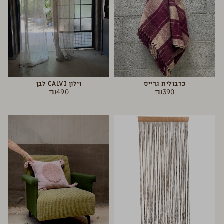
כרבולית גרייס
וילון CALVI לבן
₪
490
₪
390