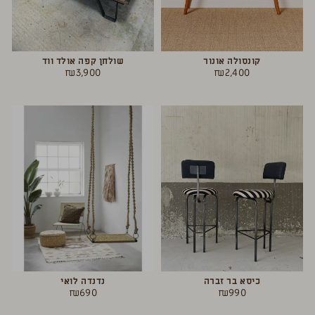
קונסולה אונור
שולחן קפה אולד ווד
₪
3,900
₪
2,400
כיסא בר זברה
נדנדה לואי
₪
690
₪
990