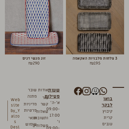
3 צלחות מלבניות האקאמה
זוג מגשי דגים
₪
290
₪
195
שעות
אודות
שובר
פעילות
מתנה
צור
בואו
Web
א’-ה’
קשר
מדיניות
לבקר
site
09:00-
פרטיות
by_Y
קיבוץ
שאלות
17:00
airo
קרית
ותשובות
תנאי
ו’
s
ענבים
שימוש
משלוחים
Desi
09:00-