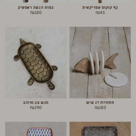
כף קוקוס אפריקאית
כפות הגשה ראסטיק
₪
180
₪
45
תחתיות דג שיש
מגש צב מוזהב
₪
290
₪
180