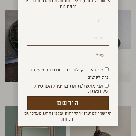
הירשמו למועדון הלקוחות שלנו ותהנו מעדכונים
YOU MAY ALSO LIKE
והפתעות
אני מאשר קבלת דיוור ועדכונים מהאסם
בית לעיצוב
אני מאשר/ת את
מדיניות הפרטיות
לויתן ספרים
מראה עגולה משוננת
של האתר.
₪
1,300
–
₪
1,100
₪
340
הירשם
הירשמו למועדון הלקוחות שלנו ותהנו מעדכונים
והנחות