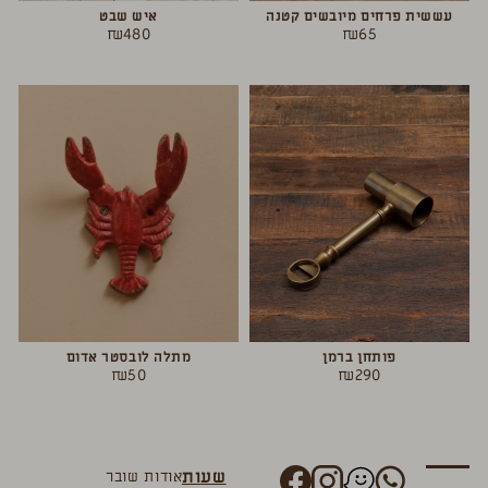
עששית פרחים מיובשים קטנה
איש שבט
₪
480
₪
65
פותחן ברמן
מתלה לובסטר אדום
₪
50
₪
290
שעות
אודות
שובר