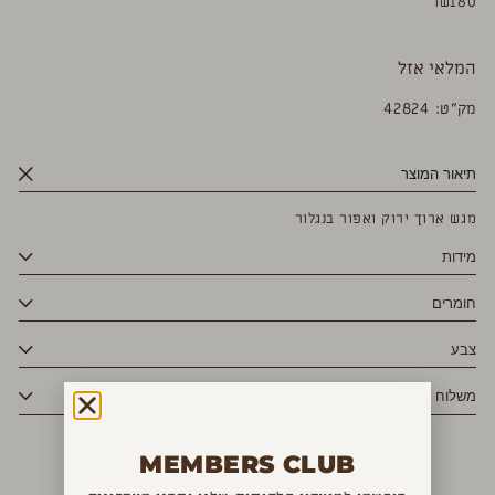
₪
180
המלאי אזל
מק”ט: 42824
תיאור המוצר
מגש ארוך ירוק ואפור בנגלור
מידות
חומרים
צבע
משלוח
MEMBERS CLUB