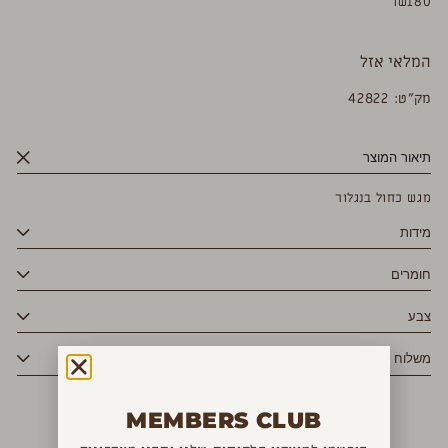
₪
180
המלאי אזל
מק”ט: 42822
תיאור המוצר
מגש כחול בנגלור
מידות
חומרים
צבע
משלוח
MEMBERS CLUB