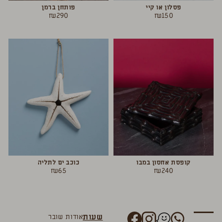
פסלון או קיי
פותחן ברמן
₪
290
₪
150
קופסת אחסון במבו
כוכב ים לתליה
₪
65
₪
240
שעות
אודות
שובר