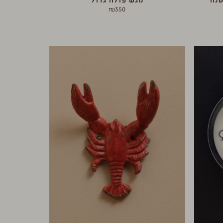
נה
מגש פולה גדול
₪
350