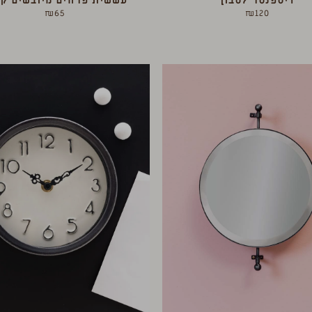
דיספנסר לסבון
עששית פרחים מיובשים קט
₪
65
₪
120