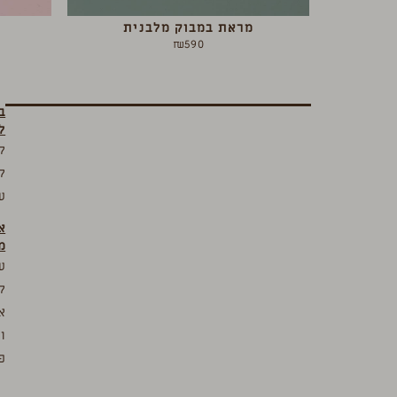
מראת במבוק מלבנית
₪
590
ב
ל
ק
ק
ע
א
מ
ע
ק
א
ו
פ