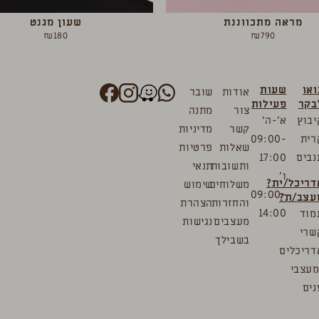
מראה מתכווננת
שעון מגנט
₪
180
₪
790
ואו
שעות
אודות
שובר
בקר
פעילות
צור
מתנה
יבוץ
א’-ה’
קשר
מדיניות
רית
09:00-
שאלות
פרטיות
נבים
17:00
ותשובות
תנאי
ו’
דריכל/ית?
משלוחים
שימוש
09:00-
עצב/ת?
והחזרות
הצהרת
14:00
מוד
מעצבים
נגישות
שרי
בשבילך
דריכלים
מעצבי
נים