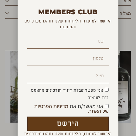
צבע
MEMBERS CLUB
משלוח
הירשמו למועדון הלקוחות שלנו ותהנו מעדכונים
והפתעות
YOU MAY ALSO LIKE
אני מאשר קבלת דיוור ועדכונים מהאסם
בית לעיצוב
אני מאשר/ת את
מדיניות הפרטיות
של האתר.
הירשם
מבשם אוירה לבית
מגש עץ ממוחזר
₪
390
₪
160
–
₪
95
הירשמו למועדון הלקוחות שלנו ותהנו מעדכונים