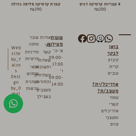
4 קעריות קרמיקה דגים
קערת קרמיקה פליפה גדולה
₪
290
₪
200
שעות
אודות
שובר
פעילות
מתנה
צור
בואו
Web
א’-ה’
קשר
מדיניות
לבקר
site
09:00-
פרטיות
by_Y
קיבוץ
שאלות
17:00
airo
קרית
ותשובות
תנאי
ו’
s
ענבים
שימוש
משלוחים
Desi
09:00-
והחזרות
הצהרת
gn
אדריכל/ית?
14:00
by_O
נגישות
מעצבים
מעצב/ת?
rtal
בשבילך
עמוד
Bre
קשרי
mler
אדריכלים
ומעצבי
פנים