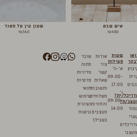
איש שבט
שעון עין על סטנד
₪
360
₪
480
ואו
שעות
אודות
שובר
בקר
פעילות
צור
מתנה
יבוץ
א’-ה’
קשר
מדיניות
רית
09:00-
שאלות
פרטיות
נבים
17:00
ותשובות
תנאי
ו’
דריכל/ית?
משלוחים
שימוש
09:00-
עצב/ת?
והחזרות
הצהרת
14:00
מוד
מעצבים
נגישות
שרי
בשבילך
דריכלים
מעצבי