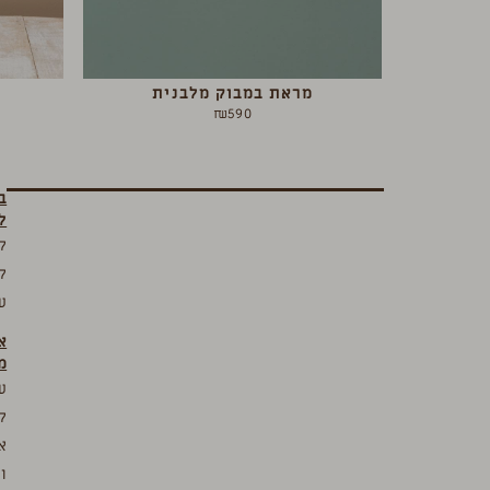
מראת במבוק מלבנית
₪
590
ב
ל
ק
ק
ע
א
מ
ע
ק
א
ו