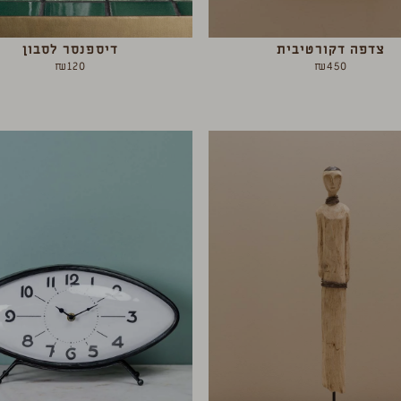
צדפה דקורטיבית
דיספנסר לסבון
₪
120
₪
450